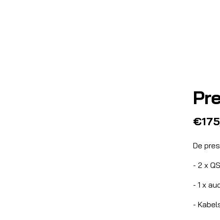
Pre
De pres
- 2 x QS
- 1 x au
- Kabels