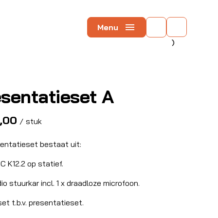
Menu
sentatieset A
/
entatieset bestaat uit:
C K12.2 op statief.
dio stuurkar incl. 1 x draadloze microfoon.
et t.b.v. presentatieset.