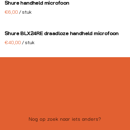
Shure handheld microfoon
Special FX
/
Stroom & Bekabeling
Shure BLX24RE draadloze handheld microfoon
Lichtcijfers
/
Decoratie
Complete shows
Nog op zoek naar iets anders?