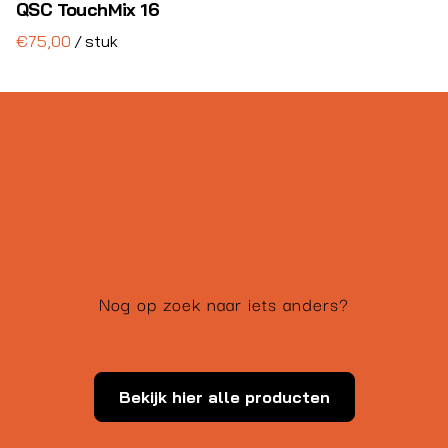
QSC TouchMix 16
Special FX
/
Stroom & Bekabeling
Lichtcijfers
Decoratie
Complete shows
Nog op zoek naar iets anders?
Bekijk hier alle producten