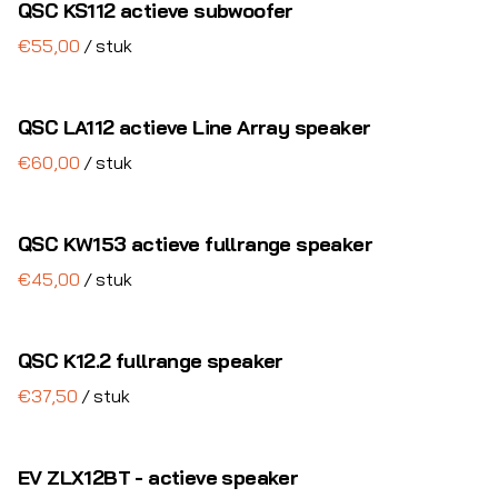
QSC KS112 actieve subwoofer
Special FX
/
Stroom & Bekabeling
QSC LA112 actieve Line Array speaker
Lichtcijfers
/
Decoratie
Complete shows
QSC KW153 actieve fullrange speaker
/
QSC K12.2 fullrange speaker
/
EV ZLX12BT - actieve speaker